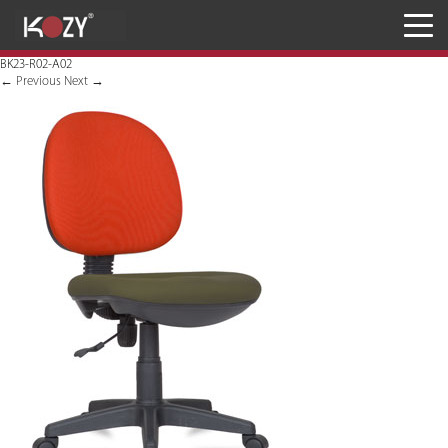
Meja
BK23-R02-A02
Kursi
←
Previous
Next
→
Penyimpanan
JASA RANCANG & BANGUN
Inaproc Site