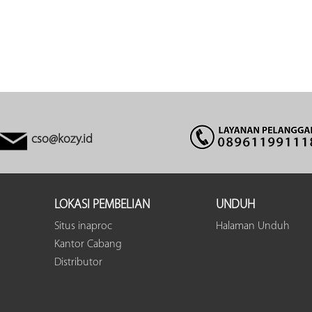
cso@kozy.id
LOKASI PEMBELIAN
UNDUH
Situs inaproc
Halaman Unduh
Kantor Cabang
Distributor