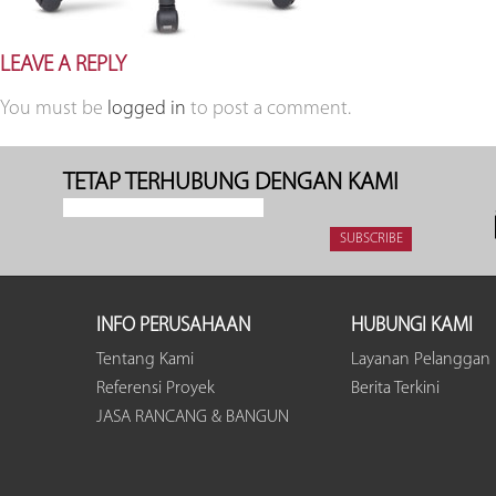
LEAVE A REPLY
You must be
logged in
to post a comment.
TETAP TERHUBUNG DENGAN KAMI
INFO PERUSAHAAN
HUBUNGI KAMI
Tentang Kami
Layanan Pelanggan
Referensi Proyek
Berita Terkini
JASA RANCANG & BANGUN