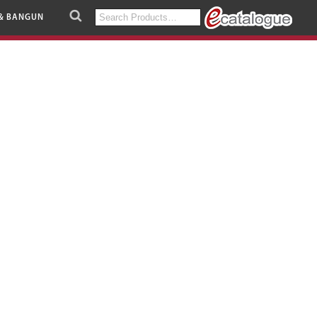
Search
& BANGUN
for: