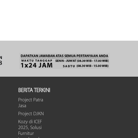
BERITA TERKINI
Project Patra
Jasa
Project DJKN
Kozy di ICEF
2025, Solusi
Furnitur