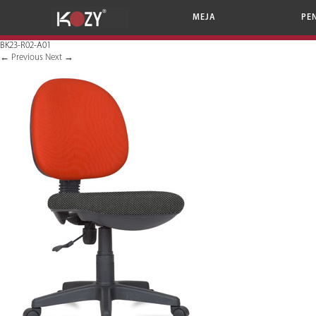
MEJA
PE
BK23-R02-A01
←
Previous
Next
→