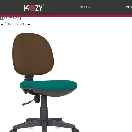
MEJA
PE
BK23-C03-G01
←
Previous
Next
→