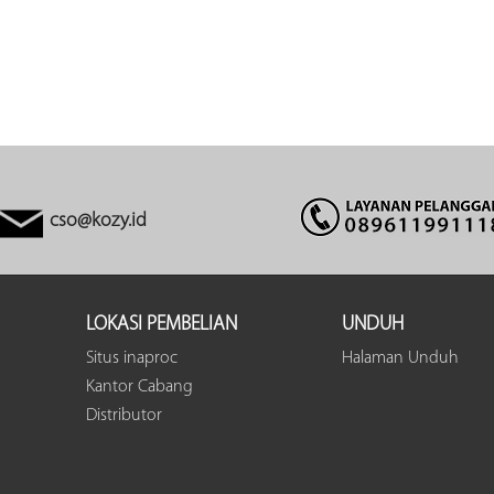
cso@kozy.id
LOKASI PEMBELIAN
UNDUH
Situs inaproc
Halaman Unduh
Kantor Cabang
Distributor