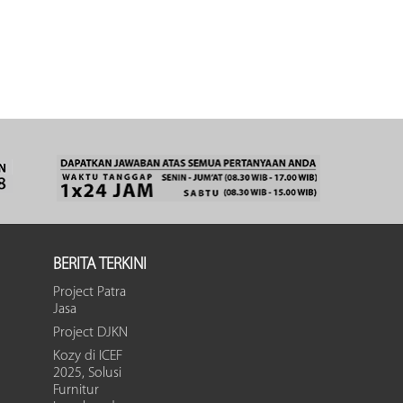
BERITA TERKINI
Project Patra
Jasa
Project DJKN
Kozy di ICEF
2025, Solusi
Furnitur