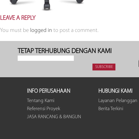
LEAVE A REPLY
You must be
logged in
to post a comment.
TETAP TERHUBUNG DENGAN KAMI
INFO PERUSAHAAN
HUBUNGI KAMI
Tentang Kami
Layanan Pelanggan
Referensi Proyek
Berita Terkini
JASA RANCANG & BANGUN