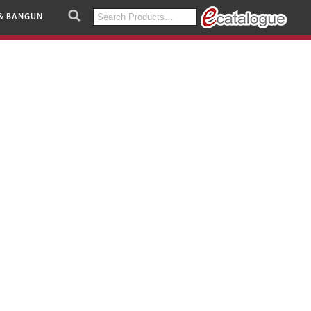
Search
& BANGUN
for: