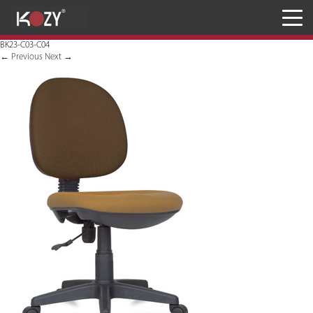
Meja
BK23-C03-C04
Kursi
←
Previous
Next
→
Penyimpanan
JASA RANCANG & BANGUN
Inaproc Site