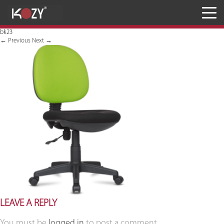
Meja
bk23
Kursi
←
Previous
Next
→
Penyimpanan
JASA RANCANG & BANGUN
Inaproc Site
LEAVE A REPLY
You must be
logged in
to post a comment.