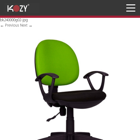
Meja
bk240000g02-jpg
Kursi
←
Previous
Next
→
Penyimpanan
JASA RANCANG & BANGUN
Inaproc Site