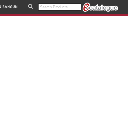
Search
& BANGUN
for: