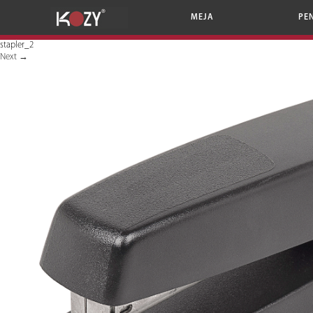
MEJA
PE
stapler_2
Next
→