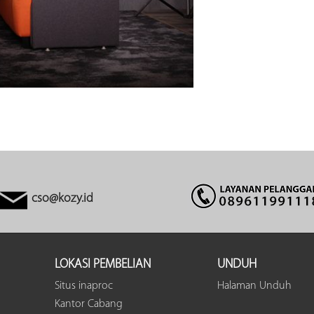
cso@kozy.id
LOKASI PEMBELIAN
UNDUH
Situs inaproc
Halaman Unduh
Kantor Cabang