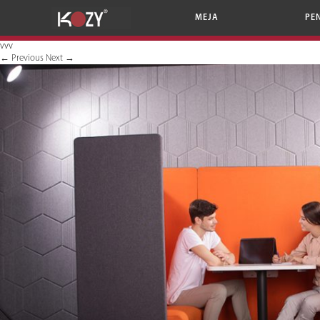
MEJA
PE
vvv
←
Previous
Next
→