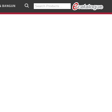
Search
& BANGUN
for: