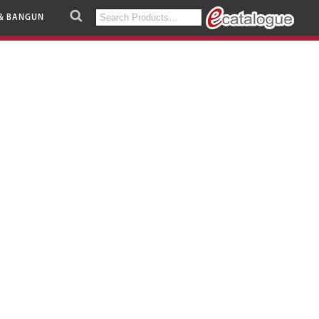
Search
& BANGUN
for: