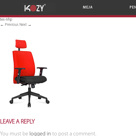
MEJA
PE
tes-nhp
←
Previous
Next
→
LEAVE A REPLY
You must be
logged in
to post a comment.