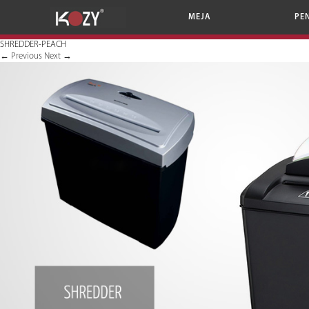
MEJA
PE
SHREDDER-PEACH
←
Previous
Next
→