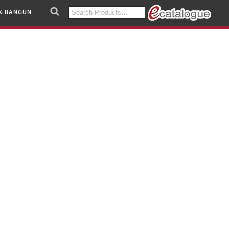
Search
& BANGUN
for: