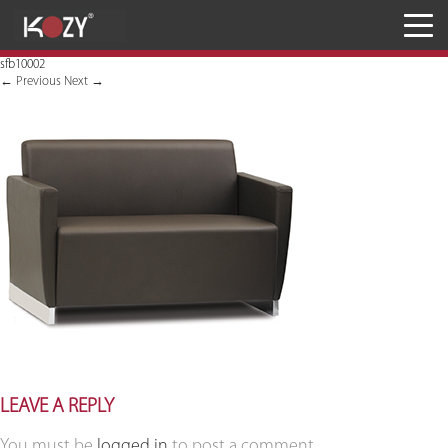
Meja
sfb10002
Kursi
←
Previous
Next
→
Penyimpanan
JASA RANCANG & BANGUN
Inaproc Site
LEAVE A REPLY
You must be
logged in
to post a comment.