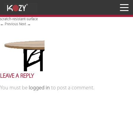
Meja
scratch-resistant-surface
Kursi
←
Previous
Next
→
Penyimpanan
JASA RANCANG & BANGUN
Inaproc Site
LEAVE A REPLY
You must be
logged in
to post a comment.