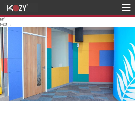
Meja
asf
Kursi
Next
→
Penyimpanan
JASA RANCANG & BANGUN
Inaproc Site