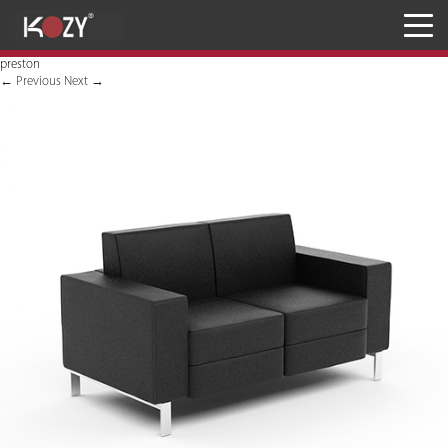
Meja
preston
Kursi
←
Previous
Next
→
Penyimpanan
JASA RANCANG & BANGUN
Inaproc Site