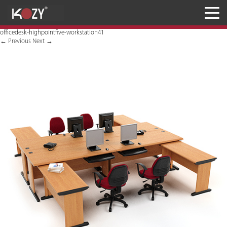
Meja
officedesk-highpointfive-workstation41
Kursi
←
Previous
Next
→
Penyimpanan
JASA RANCANG & BANGUN
Inaproc Site