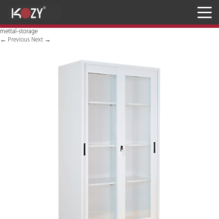
Meja
mettal-storage
Kursi
←
Previous
Next
→
Penyimpanan
JASA RANCANG & BANGUN
Inaproc Site