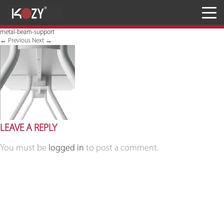
Meja
metal-beam-support
Kursi
←
Previous
Next
→
Penyimpanan
JASA RANCANG & BANGUN
Inaproc Site
LEAVE A REPLY
You must be
logged in
to post a comment.