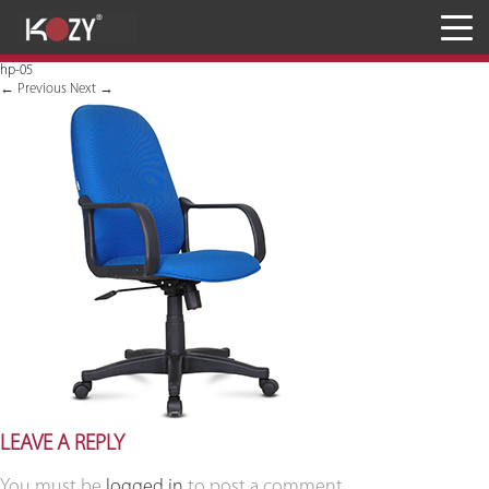
Meja
hp-05
Kursi
←
Previous
Next
→
Penyimpanan
JASA RANCANG & BANGUN
Inaproc Site
LEAVE A REPLY
You must be
logged in
to post a comment.