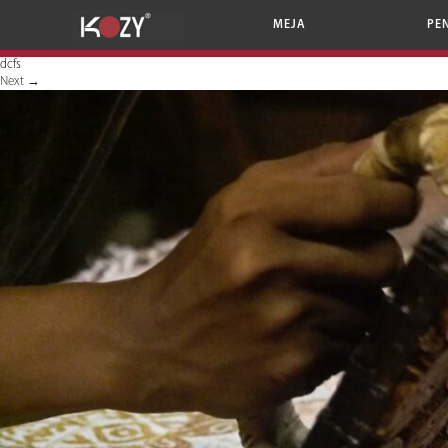
MEJA
PE
dcfs
Next
→