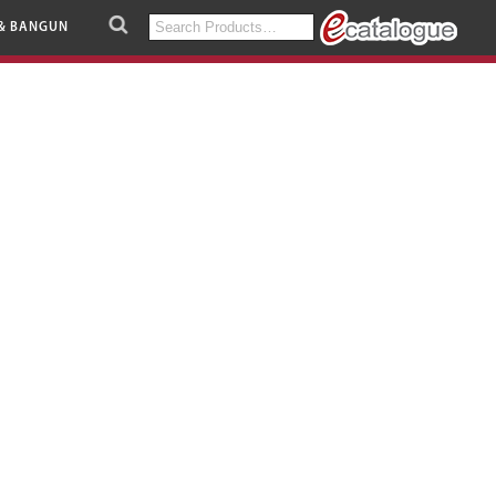
Search
& BANGUN
for: