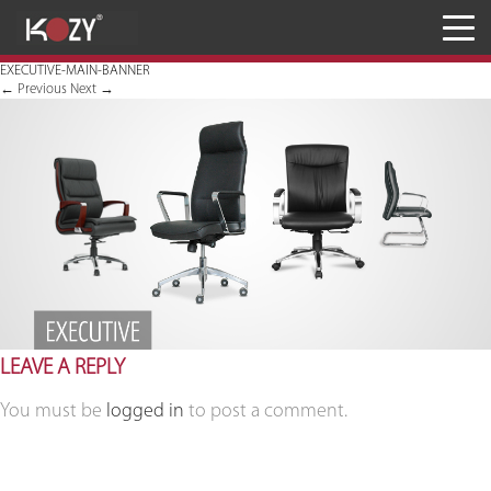
Meja
EXECUTIVE-MAIN-BANNER
Kursi
←
Previous
Next
→
Penyimpanan
JASA RANCANG & BANGUN
Inaproc Site
LEAVE A REPLY
You must be
logged in
to post a comment.