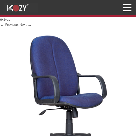
Meja
exe-55
Kursi
←
Previous
Next
→
Penyimpanan
JASA RANCANG & BANGUN
Inaproc Site