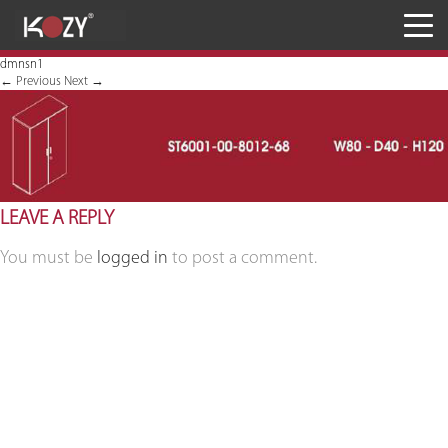
Meja
dmnsn1
Kursi
←
Previous
Next
→
Penyimpanan
JASA RANCANG & BANGUN
LEAVE A REPLY
Inaproc Site
You must be
logged in
to post a comment.