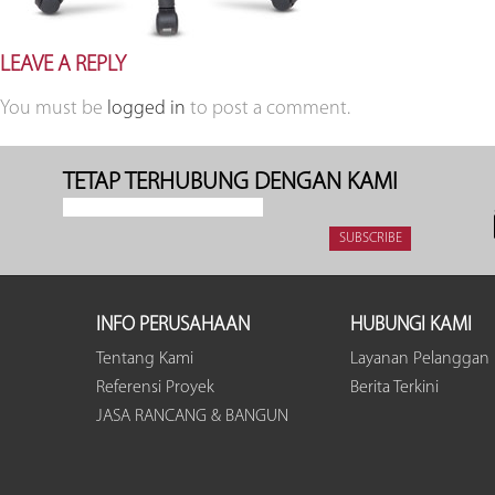
LEAVE A REPLY
You must be
logged in
to post a comment.
TETAP TERHUBUNG DENGAN KAMI
INFO PERUSAHAAN
HUBUNGI KAMI
Tentang Kami
Layanan Pelanggan
Referensi Proyek
Berita Terkini
JASA RANCANG & BANGUN