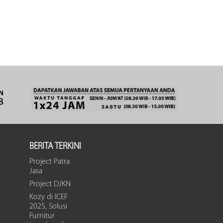
BERITA TERKINI
Project Patra
Jasa
Project DJKN
Kozy di ICEF
2025, Solusi
Furnitur