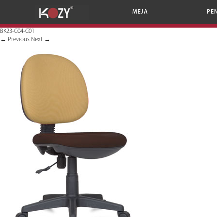
MEJA
PE
BK23-C04-C01
←
Previous
Next
→