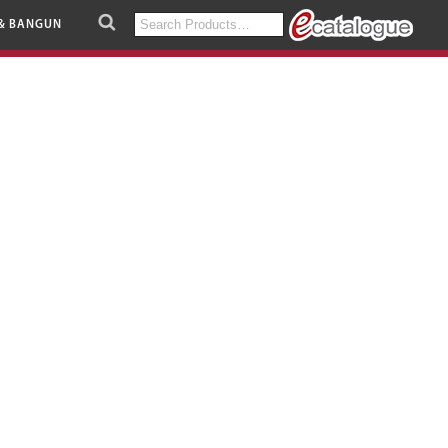
Search
& BANGUN
for: