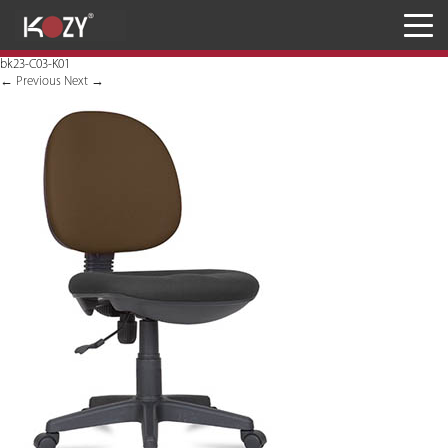
Meja
bk23-C03-K01
Kursi
←
Previous
Next
→
Penyimpanan
JASA RANCANG & BANGUN
Inaproc Site