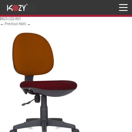
Meja
BK23-C02-R01
Kursi
←
Previous
Next
→
Penyimpanan
JASA RANCANG & BANGUN
Inaproc Site