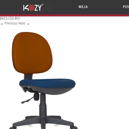
MEJA
PE
BK23-C02-B01
←
Previous
Next
→