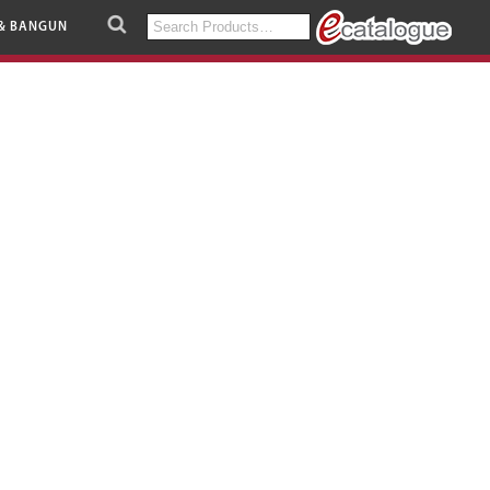
Search
& BANGUN
for: