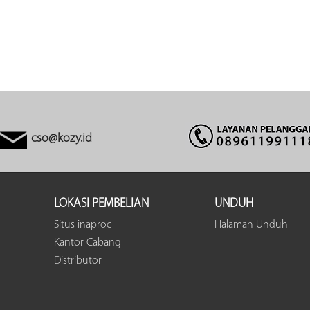
cso@kozy.id
LOKASI PEMBELIAN
UNDUH
Situs inaproc
Halaman Unduh
Kantor Cabang
Distributor