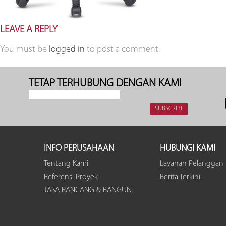
LEAVE A REPLY
You must be
logged in
to post a comment.
TETAP TERHUBUNG DENGAN KAMI
INFO PERUSAHAAN
HUBUNGI KAMI
Tentang Kami
Layanan Pelanggan
Referensi Proyek
Berita Terkini
JASA RANCANG & BANGUN