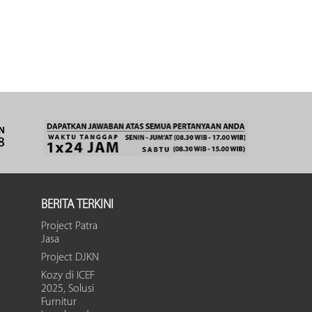
BERITA TERKINI
Project Patra
Jasa
Project DJKN
Kozy di ICEF
2025, Solusi
Furnitur