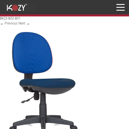
Meja
BK23-B02-B01
Kursi
←
Previous
Next
→
Penyimpanan
JASA RANCANG & BANGUN
Inaproc Site