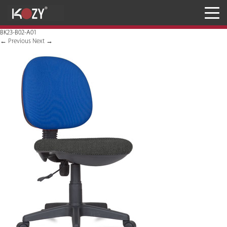
Meja
BK23-B02-A01
Kursi
←
Previous
Next
→
Penyimpanan
JASA RANCANG & BANGUN
Inaproc Site