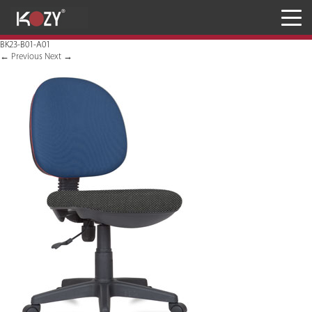
Meja
BK23-B01-A01
Kursi
←
Previous
Next
→
Penyimpanan
JASA RANCANG & BANGUN
Inaproc Site