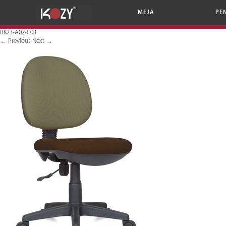
MEJA
PE
BK23-A02-C03
←
Previous
Next
→