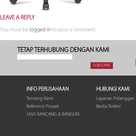
LEAVE A REPLY
You must be
logged in
to post a comment.
TETAP TERHUBUNG DENGAN KAMI
INFO PERUSAHAAN
HUBUNGI KAMI
Tentang Kami
Layanan Pelanggan
Referensi Proyek
Berita Terkini
JASA RANCANG & BANGUN