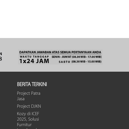
BERITA TERKINI
Project Patra
Jasa
Project DJKN
Kozy di ICEF
2025, Solusi
Furnitur