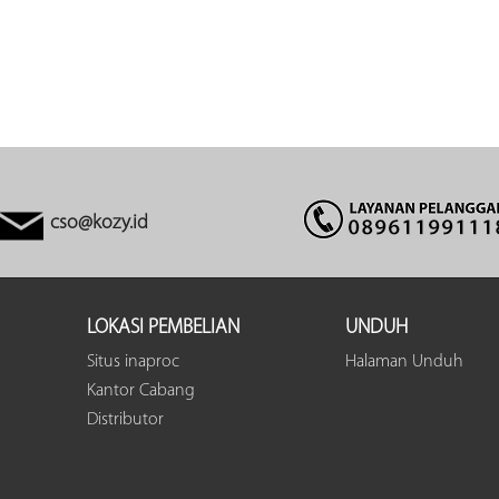
cso@kozy.id
LOKASI PEMBELIAN
UNDUH
Situs inaproc
Halaman Unduh
Kantor Cabang
Distributor