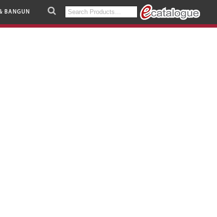
Search
& BANGUN
for: