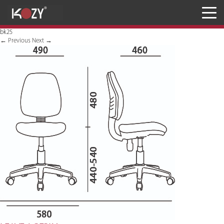
Meja
bk25
Kursi
←
Previous
Next
→
Penyimpanan
JASA RANCANG & BANGUN
Inaproc Site