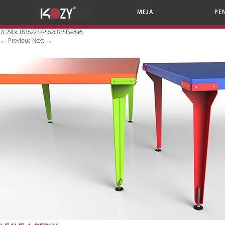
MEJA
PE
7c29bc18362237-562c835f5e8a6
←
Previous
Next
→