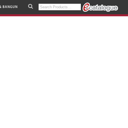
Search
& BANGUN
for: