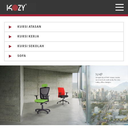
Meja
Kursi
KURSI ATASAN
KURSI KERJA
Penyimpanan
KURSI SEKOLAH
JASA RANCANG & BANGUN
SOFA
Inaproc Site