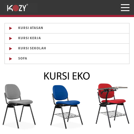
Meja
Kursi
KURSI ATASAN
KURSI KERJA
Penyimpanan
KURSI SEKOLAH
JASA RANCANG & BANGUN
SOFA
Inaproc Site