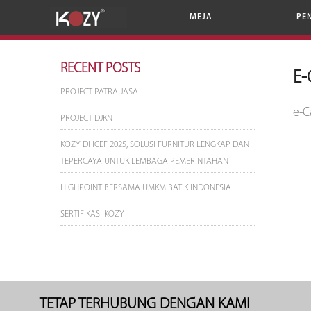
MEJA
PE
RECENT POSTS
E-
PROJECT PATRA JASA
e-C
PROJECT DJKN
KOZY DI ICEF 2025, SOLUSI FURNITUR LENGKAP DAN
TEPERCAYA UNTUK LEMBAGA PEMERINTAHAN
HIGHPOINT BERSAMA UMKM BATIK INDONESIA
SERTIFIKASI KOZY
TETAP TERHUBUNG DENGAN KAMI