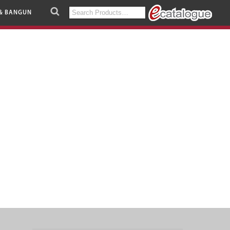
Search
& BANGUN
for: