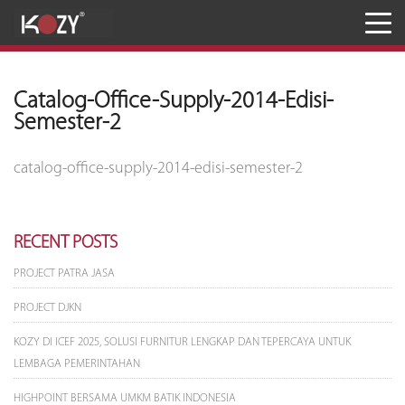
Meja
Kursi
Catalog-Office-Supply-2014-Edisi-
Semester-2
Penyimpanan
catalog-office-supply-2014-edisi-semester-2
JASA RANCANG & BANGUN
Inaproc Site
RECENT POSTS
PROJECT PATRA JASA
PROJECT DJKN
KOZY DI ICEF 2025, SOLUSI FURNITUR LENGKAP DAN TEPERCAYA UNTUK
LEMBAGA PEMERINTAHAN
HIGHPOINT BERSAMA UMKM BATIK INDONESIA