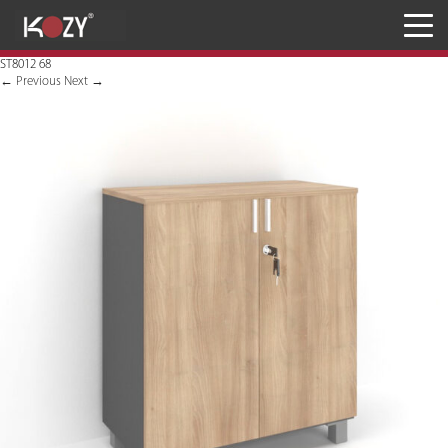
Meja
ST8012 68
Kursi
←
Previous
Next
→
Penyimpanan
JASA RANCANG & BANGUN
Inaproc Site