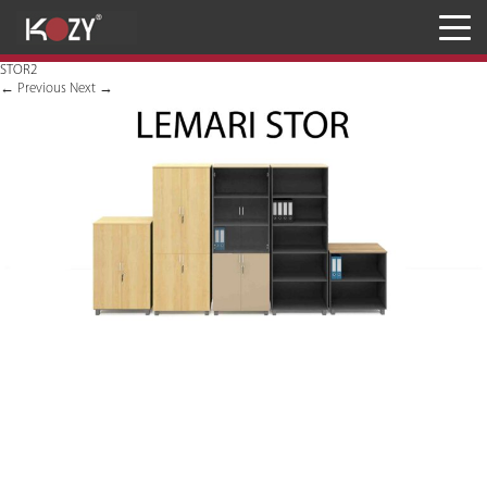
Meja
STOR2
Kursi
←
Previous
Next
→
Penyimpanan
JASA RANCANG & BANGUN
Inaproc Site