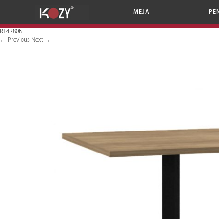
MEJA
PE
RT4R80N
←
Previous
Next
→