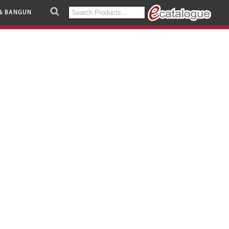
Search
& BANGUN
for: