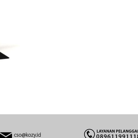
cso@kozy.id